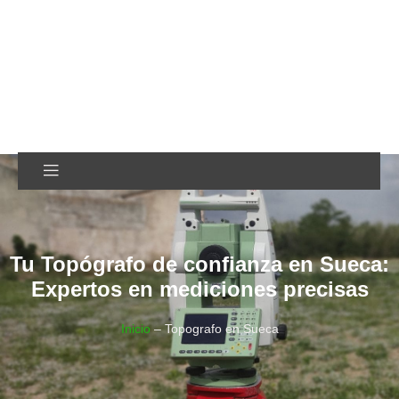
O
Tu Topógrafo de confianza en Sueca:
Expertos en mediciones precisas
Inicio
–
Topografo en Sueca